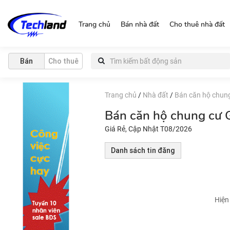
http://nguonchinhchu.vn
Trang chủ
Bán nhà đất
Cho thuê nhà đất
Bán
Cho thuê
Trang chủ
/
Nhà đất
/
Bán căn hộ chun
Bán căn hộ chung cư 
Giá Rẻ, Cập Nhật T08/2026
Danh sách tin đăng
Hiện