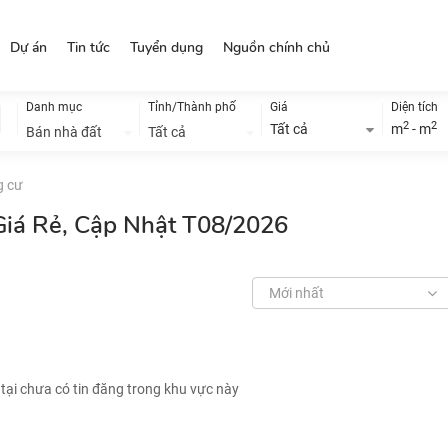
Dự án
Tin tức
Tuyển dụng
Nguồn chính chủ
Danh mục
Tỉnh/Thành phố
Giá
Diện tích
2
2
Tất cả
m
- m
Bán nhà đất
Tất cả
g cư
Giá Rẻ, Cập Nhật T08/2026
Mới nhất
 tại chưa có tin đăng trong khu vực này