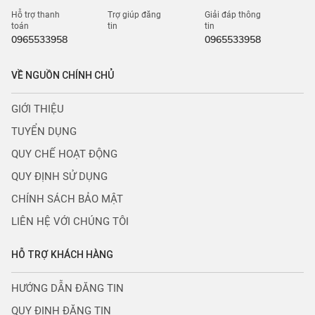
Hỗ trợ thanh
Trợ giúp đăng
Giải đáp thông
toán
tin
tin
0965533958
0965533958
VỀ NGUỒN CHÍNH CHỦ
GIỚI THIỆU
TUYỂN DỤNG
QUY CHẾ HOẠT ĐỘNG
QUY ĐỊNH SỬ DỤNG
CHÍNH SÁCH BẢO MẬT
LIÊN HỆ VỚI CHÚNG TÔI
HỖ TRỢ KHÁCH HÀNG
HƯỚNG DẪN ĐĂNG TIN
QUY ĐỊNH ĐĂNG TIN